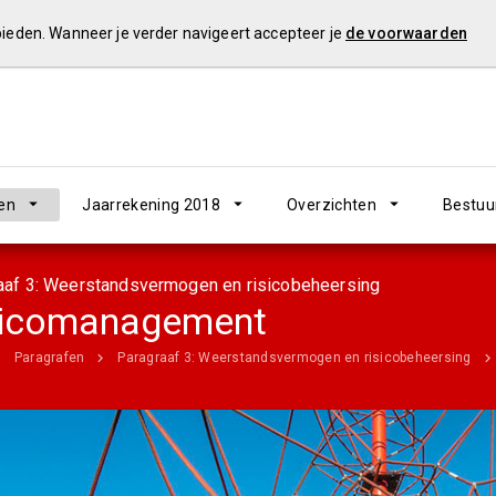
 bieden. Wanneer je verder navigeert accepteer je
de voorwaarden
en
Jaarrekening 2018
Overzichten
Bestuu
aaf 3: Weerstandsvermogen en risicobeheersing
sicomanagement
Paragrafen
Paragraaf 3: Weerstandsvermogen en risicobeheersing