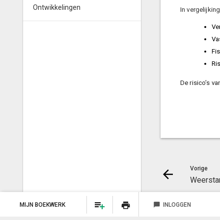
Ontwikkelingen
In vergelijkin
Ve
Va
Fis
Ri
De risico’s v
Vorige
Weersta
print
MIJN BOEKWERK
chat_bubble
INLOGGEN