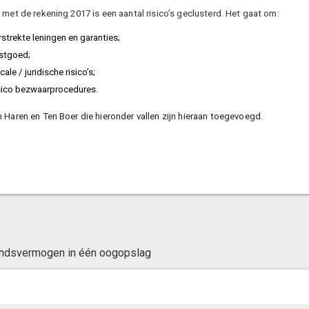
g met de rekening 2017 is een aantal risico’s geclusterd. Het gaat om:
rstrekte leningen en garanties;
stgoed;
cale / juridische risico’s;
sico bezwaarprocedures.
an Haren en Ten Boer die hieronder vallen zijn hieraan toegevoegd.
ndsvermogen in één oogopslag
© LIAS Software
|
Privacy statement
|
Site