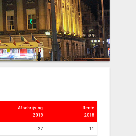
Afschrijving
Rente
2018
2018
27
11