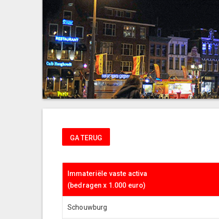
GA TERUG
Immateriële vaste activa
(bedragen x 1.000 euro)
Schouwburg