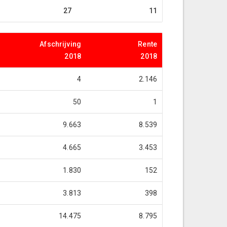
27
11
Afschrijving
Rente
2018
2018
4
2.146
50
1
9.663
8.539
4.665
3.453
1.830
152
3.813
398
14.475
8.795